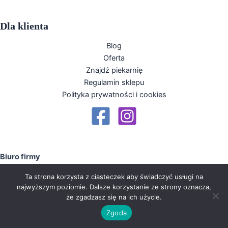
Dla klienta
Blog
Oferta
Znajdź piekarnię
Regulamin sklepu
Polityka prywatności i cookies
Biuro firmy
tel. +48 81 5031216,
Ta strona korzysta z ciasteczek aby świadczyć usługi na
Dział sprzedaży
najwyższym poziomie. Dalsze korzystanie ze strony oznacza,
tel. +48 81 5031717 w. 107
że zgadzasz się na ich użycie.
Zgoda